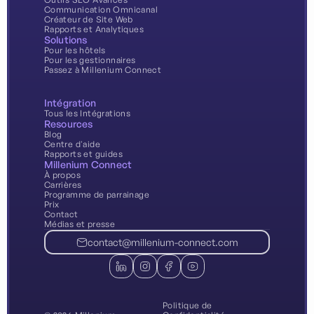
Communication Omnicanal
Créateur de Site Web
Rapports et Analytiques
Solutions
Pour les hôtels
Pour les gestionnaires
Passez à Millenium Connect
Intégration
Tous les Intégrations
Resources
Blog
Centre d'aide
Rapports et guides
Millenium Connect
À propos
Carrières
Programme de parrainage
Prix
Contact
Médias et presse
contact@millenium-connect.com
Politique de