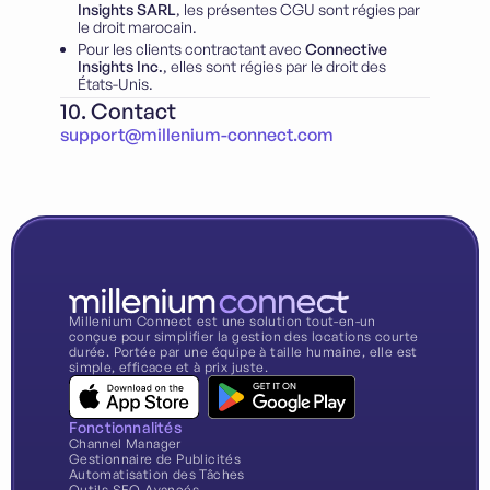
Insights SARL
, les présentes CGU sont régies par
le droit marocain.
Pour les clients contractant avec
Connective
Insights Inc.
, elles sont régies par le droit des
États-Unis.
10. Contact
support@millenium-connect.com
Millenium Connect est une solution tout-en-un
conçue pour simplifier la gestion des locations courte
durée. Portée par une équipe à taille humaine, elle est
simple, efficace et à prix juste.
Fonctionnalités
Channel Manager
Gestionnaire de Publicités
Automatisation des Tâches
Outils SEO Avancés