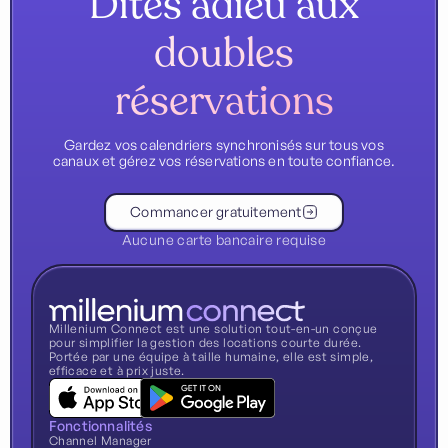
Dites adieu aux
doubles
réservations
Gardez vos calendriers synchronisés sur tous vos
canaux et gérez vos réservations en toute confiance.
Commancer gratuitement
Aucune carte bancaire requise
Millenium Connect est une solution tout-en-un conçue
pour simplifier la gestion des locations courte durée.
Portée par une équipe à taille humaine, elle est simple,
efficace et à prix juste.
Fonctionnalités
Channel Manager