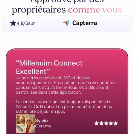
propriétaires
comme vous
4.8/5
sur
“Millenuim Connect
Excellent”
Je suis très satisfaite de MC et de leur
accompagnement. En espérant que ça va continuer
dans se sens et qu’à terme tous les outils soient
centralisés dans cette application.
Le service support qui est toujours disponible et a
l’écoute. Outil qui est en pleine construction et qui
s’améliore de jour en jour.
Sylvie
Gerante