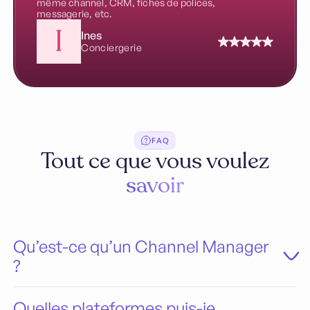
même channel, CRM, fiches de polices,
messagerie, etc.
Ines
Conciergerie
FAQ
Tout ce que vous voulez
savoir
Qu’est-ce qu’un Channel Manager
?
Un Channel Manager synchronise automatiquement vos
disponibilités, réservations et tarifs sur plusieurs plateformes
Quelles plateformes puis-je