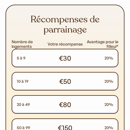
Récompenses de
parrainage
Nombre de
Avantage pour le
Votre récompense
logements
filleul*
€30
5 à 9
20%
€50
10 à 19
20%
€80
20 à 49
20%
€150
50 à 99
20%