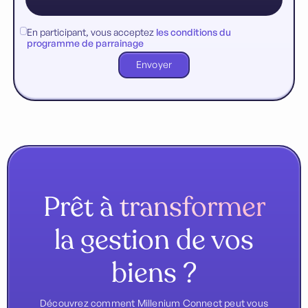
En participant, vous acceptez
les conditions du
programme de parrainage
Prêt à
transformer
la gestion de vos
biens ?
Découvrez comment Millenium Connect peut vous