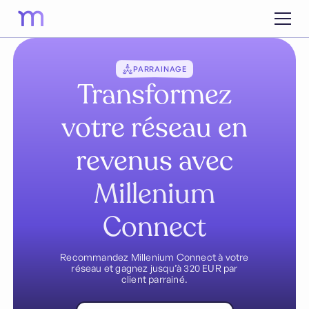
PARRAINAGE
Transformez
votre réseau en
revenus avec
Millenium
Connect
Recommandez Millenium Connect à votre
réseau et gagnez jusqu’à 320 EUR par
client parrainé.