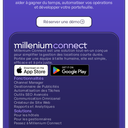
aider à gagner du temps, automatiser vos opérations
et développer votre portefeuille.
Réserver une démo
Millenium Connect est une solution tout-en-un conçue
pour simplifier la gestion des locations courte durée.
Portée par une équipe à taille humaine, elle est simple,
efficace et à prix juste.
Fonctionnalités
Channel Manager
Gestionnaire de Publicités
Automatisation des Tâches
Outils SEO Avancés
Communication Omnicanal
Créateur de Site Web
Rapports et Analytiques
Solutions
Pour les hôtels
Pour les gestionnaires
Passez à Millenium Connect