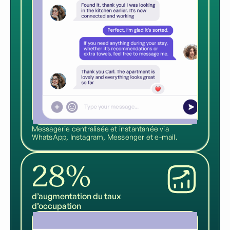
Messagerie centralisée et instantanée via
WhatsApp, Instagram, Messenger et e-mail.
28%
d’augmentation du taux
d’occupation