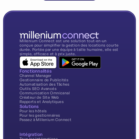
Millenium Connect est une solution tout-en-un
conçue pour simplifier la gestion des locations courte
durée. Portée par une équipe à taille humaine, elle est
simple, efficace et à prix juste.
Fonctionnalités
Channel Manager
Gestionnaire de Publicités
Automatisation des Tâches
Outils SEO Avancés
Communication Omnicanal
Créateur de Site Web
Rapports et Analytiques
Solutions
Pour les hôtels
Pour les gestionnaires
Passez à Millenium Connect
Intégration
Tous les Intégrations