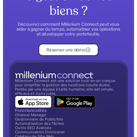
biens ?
Découvrez comment Millenium Connect peut vous
aider à gagner du temps, automatiser vos opérations
et développer votre portefeuille.
Réserver une démo
Millenium Connect est une solution tout-en-un conçue
pour simplifier la gestion des locations courte durée.
Portée par une équipe à taille humaine, elle est simple,
efficace et à prix juste.
Fonctionnalités
Channel Manager
Gestionnaire de Publicités
Automatisation des Tâches
Outils SEO Avancés
Communication Omnicanal
Créateur de Site Web