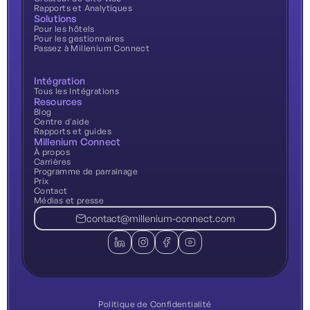
Rapports et Analytiques
Solutions
Pour les hôtels
Pour les gestionnaires
Passez à Millenium Connect
Intégration
Tous les Intégrations
Resources
Blog
Centre d'aide
Rapports et guides
Millenium Connect
À propos
Carrières
Programme de parrainage
Prix
Contact
Médias et presse
contact@millenium-connect.com
Politique de Confidentialité